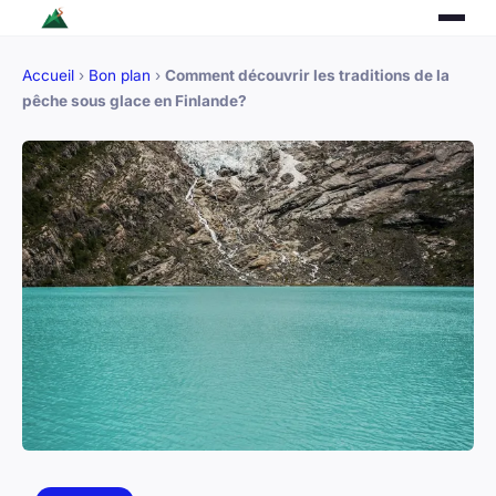
Accueil
›
Bon plan
›
Comment découvrir les traditions de la
pêche sous glace en Finlande?